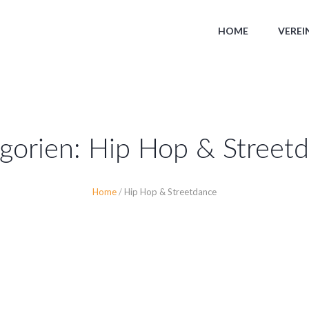
HOME
VEREI
gorien:
Hip Hop & Street
Home
/
Hip Hop & Streetdance