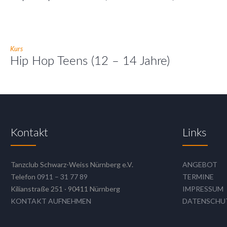
Kurs
Hip Hop Teens (12 – 14 Jahre)
Kontakt
Links
Tanzclub Schwarz-Weiss Nürnberg e.V.
ANGEBOT
Telefon
0911 – 31 77 89
TERMINE
Kilianstraße 251 · 90411 Nürnberg
IMPRESSUM
KONTAKT AUFNEHMEN
DATENSCHU