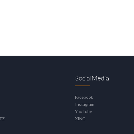
SocialMedia
Facebook
Instagram
YouTube
TZ
XING