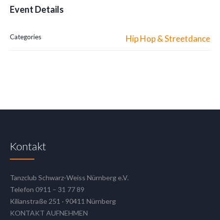
Event Details
Categories
Hip Hop & Streetdance
Kontakt
Tanzclub Schwarz-Weiss Nürnberg e.V.
Telefon
0911 – 31 77 89
Kilianstraße 251 · 90411 Nürnberg
KONTAKT AUFNEHMEN