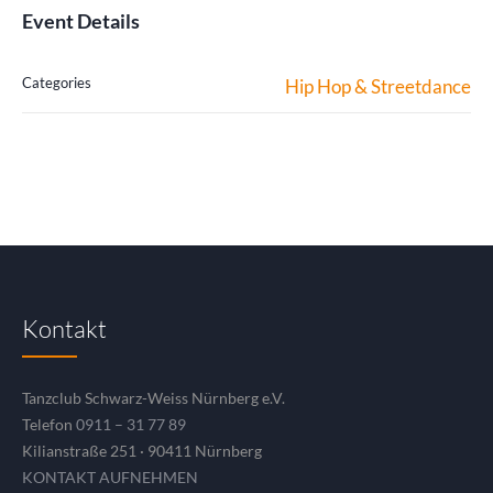
Event Details
Categories
Hip Hop & Streetdance
Kontakt
Tanzclub Schwarz-Weiss Nürnberg e.V.
Telefon
0911 – 31 77 89
Kilianstraße 251 · 90411 Nürnberg
KONTAKT AUFNEHMEN