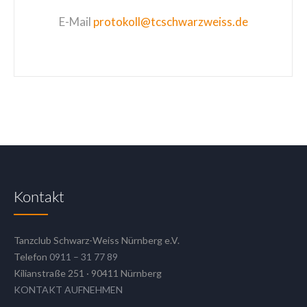
E-Mail
protokoll@tcschwarzweiss.de
Kontakt
Tanzclub Schwarz-Weiss Nürnberg e.V.
Telefon
0911 – 31 77 89
Kilianstraße 251 · 90411 Nürnberg
KONTAKT AUFNEHMEN