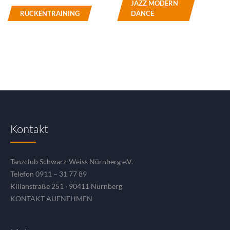
JAZZ MODERN
RÜCKENTRAINING
DANCE
Kontakt
Tanzclub Schwarz-Weiss Nürnberg e.V.
Telefon
0911 – 31 77 89
Kilianstraße 251 · 90411 Nürnberg
KONTAKT AUFNEHMEN