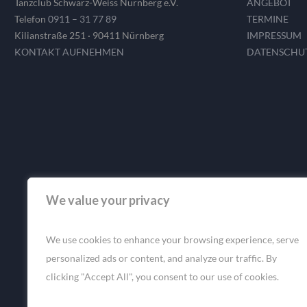
Tanzclub Schwarz-Weiss Nürnberg e.V.
ANGEBOT
Telefon
0911 – 31 77 89
TERMINE
Kilianstraße 251 · 90411 Nürnberg
IMPRESSUM
KONTAKT AUFNEHMEN
DATENSCHU
We value your privacy
We use cookies to enhance your browsing experience, serve
personalized ads or content, and analyze our traffic. By
clicking "Accept All", you consent to our use of cookies.