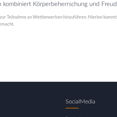
in kombiniert Körperbeherrschung und Freu
 zur Teilnahme an Wettbewerben hinzuführen. Hierbei kommt e
gemacht.
SocialMedia