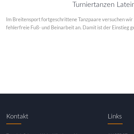
Turniertanzen Late
Im Breitensport fortgeschrittene Tanzpaare versuchen wir
fehlerfreie Fuß- und Beinarbeit an. Damit ist der Einstieg 
Kontakt
Links