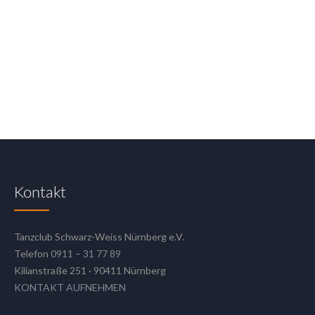
Kontakt
Tanzclub Schwarz-Weiss Nürnberg e.V.
Telefon
0911 – 31 77 89
Kilianstraße 251 · 90411 Nürnberg
KONTAKT AUFNEHMEN