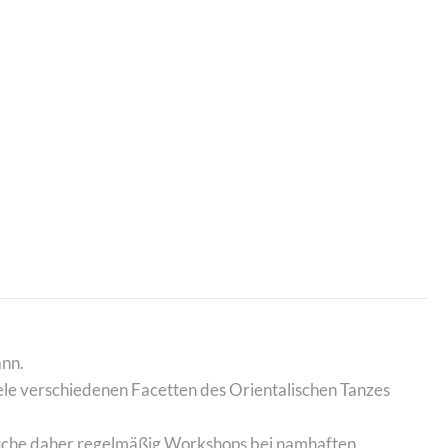
ann.
iele verschiedenen Facetten des Orientalischen Tanzes
esuche daher regelmäßig Workshops bei namhaften