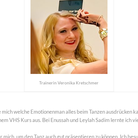
Trainerin Veronika Kretschmer
te mich welche Emotionenman alles beim Tanzen ausdrücken k
inem VHS Kurs aus. Bei Enussah und Leylah Sadim lernte ich v
ür mich, um den Tanz auch gut präsentieren zu können. Ich b