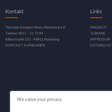
Kontakt
Links
Tanzclub Schwarz-Weiss Nürnberg e.V.
ANGEBOT
Telefon
0911 – 31 77 89
TERMINE
Kilianstraße 251 · 90411 Nürnberg
IMPRESSUM
KONTAKT AUFNEHMEN
DATENSCHU
We value your privacy