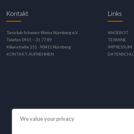
Kontakt
Links
Tanzclub Schwarz-Weiss Nürnberg e.V.
ANGEBOT
Telefon
0911 – 31 77 89
TERMINE
Kilianstraße 251 · 90411 Nürnberg
IMPRESSUM
KONTAKT AUFNEHMEN
DATENSCHU
We value your privacy