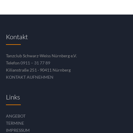
Kontakt
Tanzclub Schwarz-Weiss Nürnberg e.V.
Telefon
0911 – 31 77 89
Kilianstraße 251 · 90411 Nürnberg
KONTAKT AUFNEHMEN
Links
ANGEBOT
TERMINE
IMPRESSUM