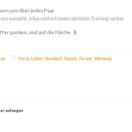
euen uns über jedes Paar
uns aussieht, schau einfach beim nächsten Training vorbei.
fer packen, und auf die Fläche.
🕺
rse
Kurse
,
Latein
,
Standard
,
Tanzen
,
Turnier
,
Werbung
der anfangen