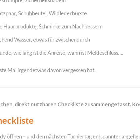
zstrümpfe, Sicherheitsnadeln
atzpaar, Schuhbeutel, Wildlederbürste
k, Haarprodukte, Schminke zum Nachbessern
eichend Wasser, etwas für zwischendurch
nde, wie lang ist die Anreise, wann ist Meldeschluss….
rste Mal irgendetwas davon vergessen hat.
htlichen, direkt nutzbaren Checkliste zusammengefasst. Ko
heckliste
dy öffnen – und den nächsten Turniertag entspannter angehe