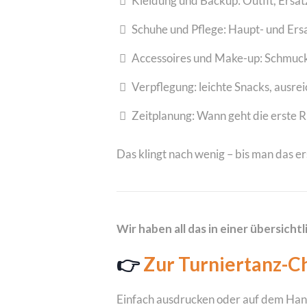
Kleidung und Backup: Outfit, Ersat
Schuhe und Pflege: Haupt- und Ers
Accessoires und Make-up: Schmuc
Verpflegung: leichte Snacks, ausr
Zeitplanung: Wann geht die erste Ru
Das klingt nach wenig – bis man das e
Wir haben all das in einer übersic
👉
Zur Turniertanz-C
Einfach ausdrucken oder auf dem Han